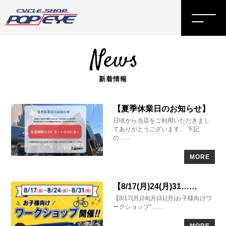
新着情報
【夏季休業日のお知らせ】
日頃から当店をご利用いただきまし
てありがとうございます。 下記
の……
MORE
【8/17(月)24(月)31……
【8/17(月)24(月)31(月)お子様向けワ
ークショップ"……