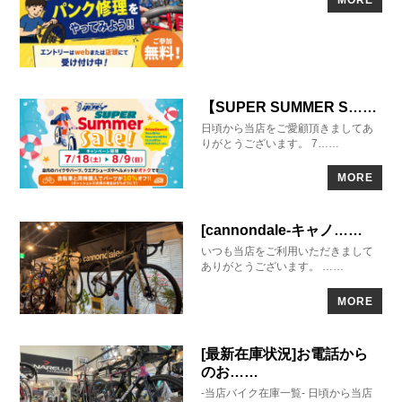
MORE
【SUPER SUMMER S……
日頃から当店をご愛顧頂きましてあ
りがとうございます。 7……
MORE
[cannondale-キャノ……
いつも当店をご利用いただきまして
ありがとうございます。 ……
MORE
[最新在庫状況]お電話から
のお……
-当店バイク在庫一覧- 日頃から当店