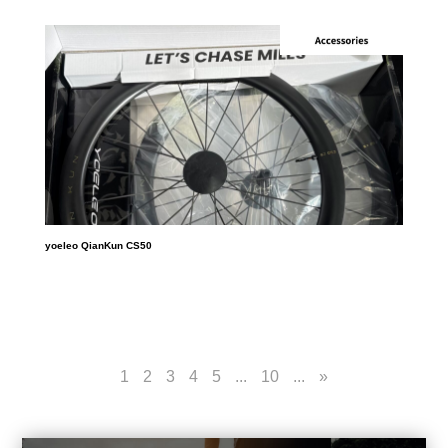
yoeleo QianKun CS50
1
2
3
4
5
...
10
...
»