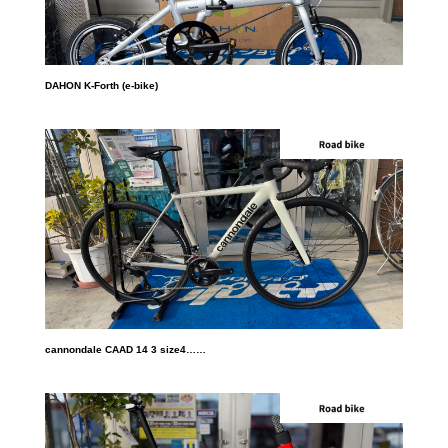
DAHON K-Forth (e-bike)
cannondale CAAD 14 3 size4……