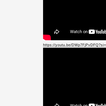
https://youtu.be/DWp7FjPvDFQ?s