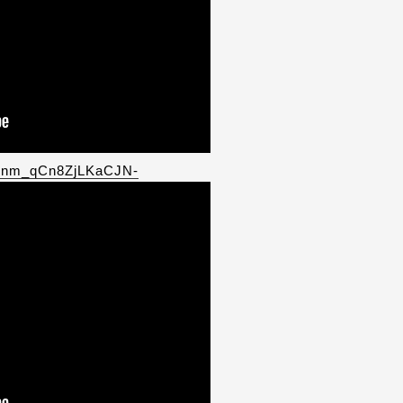
i=nm_qCn8ZjLKaCJN-