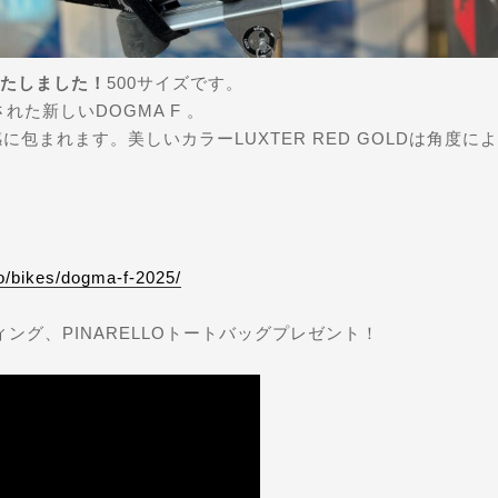
荷いたしました！
500サイズです。
た新しいDOGMA F 。
揚感に包まれます。美しいカラーLUXTER RED GOLDは角
lo/bikes/dogma-f-2025/
ティング、PINARELLOトートバッグプレゼント！